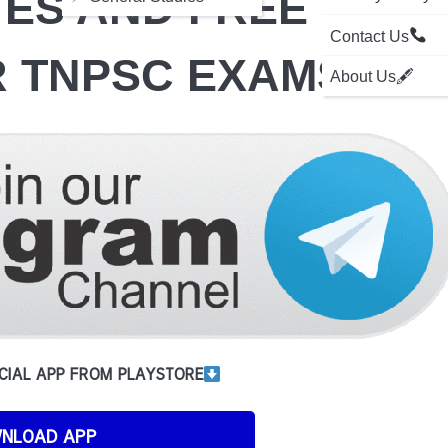
OTES AND FREE
Contact Us
R TNPSC EXAMS
About Us🖋
CIAL APP FROM PLAYSTORE
NLOAD APP