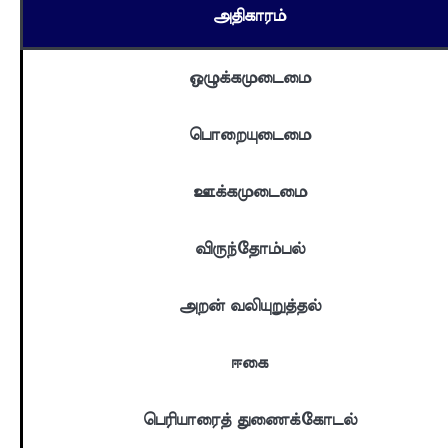
அதிகாரம்
ஒழுக்கமுடைமை
பொறையுடைமை
ஊக்கமுடைமை
விருந்தோம்பல்
அறன் வலியுறுத்தல்
ஈகை
பெரியாரைத் துணைக்கோடல்