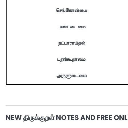
செங்கோன்மை
பண்புடைமை
நட்பாராய்தல்
புறங்கூறாமை
அருளுடைமை
NEW திருக்குறள் NOTES AND FREE O