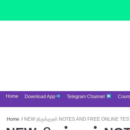
Skip
to
content
Home
Download App
Telegram Channel
Cour
Home
NEW திருக்குறள் NOTES AND FREE ONLINE T