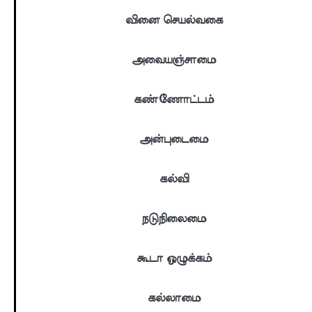
வினை செயல்வகை
அவையஞ்சாமை
கண்ணோட்டம்
அன்புடைமை
கல்வி
நடுநிலைமை
கூடா ஒழுக்கம்
கல்லாமை